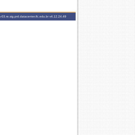
-03.re.sig.prd.datacenter.ifc.edu.br
v4.12.24.49