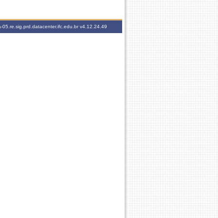
-05.re.sig.prd.datacenter.ifc.edu.br
v4.12.24.49