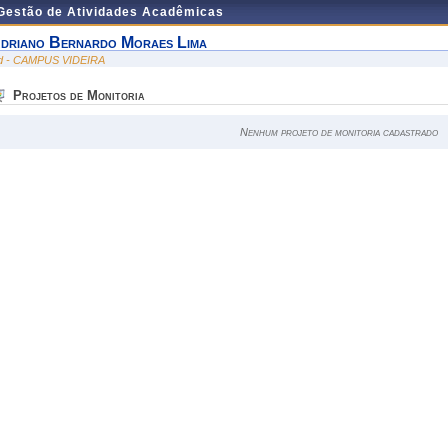
 Gestão de Atividades Acadêmicas
driano Bernardo Moraes Lima
id - CAMPUS VIDEIRA
Projetos de Monitoria
Nenhum projeto de monitoria cadastrado