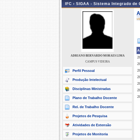
IFC ›
SIGAA - Sistema Integrado de
A
v
A
ADRIANO BERNARDO MORAES LIMA
2
CAMPUS VIDEIRA
2
2
Perfil Pessoal
2
Produção Intelectual
2
Disciplinas Ministradas
2
2
Plano de Trabalho Docente
Rel. de Trabalho Docente
Projetos de Pesquisa
Atividades de Extensão
Projetos de Monitoria