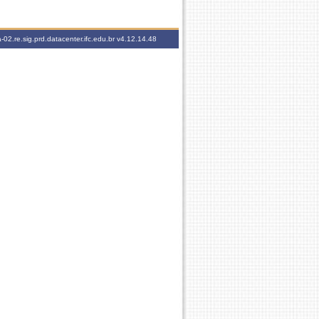
-02.re.sig.prd.datacenter.ifc.edu.br
v4.12.14.48