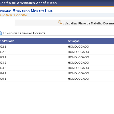
 Gestão de Atividades Acadêmicas
driano Bernardo Moraes Lima
id - CAMPUS VIDEIRA
: Visualizar Plano de Trabalho Docent
Plano de Trabalho Docente
no/Período
Situação
022.1
HOMOLOGADO
022.2
HOMOLOGADO
023.1
HOMOLOGADO
023.2
HOMOLOGADO
024.2
HOMOLOGADO
024.1
HOMOLOGADO
025.1
HOMOLOGADO