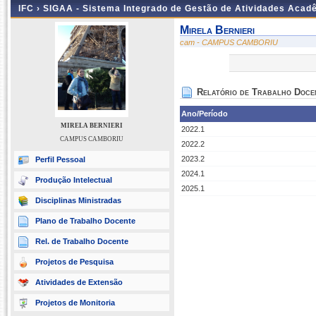
IFC ›
SIGAA - Sistema Integrado de Gestão de Atividades Acad
Mirela Bernieri
cam - CAMPUS CAMBORIU
Relatório de Trabalho Doce
Ano/Período
MIRELA BERNIERI
2022.1
CAMPUS CAMBORIU
2022.2
2023.2
Perfil Pessoal
2024.1
Produção Intelectual
2025.1
Disciplinas Ministradas
Plano de Trabalho Docente
Rel. de Trabalho Docente
Projetos de Pesquisa
Atividades de Extensão
Projetos de Monitoria