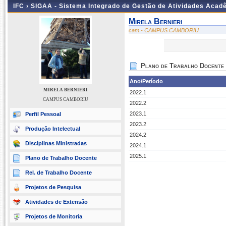
IFC ›
SIGAA - Sistema Integrado de Gestão de Atividades Acad
Mirela Bernieri
cam - CAMPUS CAMBORIU
Plano de Trabalho Docente
Ano/Período
MIRELA BERNIERI
2022.1
CAMPUS CAMBORIU
2022.2
2023.1
Perfil Pessoal
2023.2
Produção Intelectual
2024.2
Disciplinas Ministradas
2024.1
2025.1
Plano de Trabalho Docente
Rel. de Trabalho Docente
Projetos de Pesquisa
Atividades de Extensão
Projetos de Monitoria