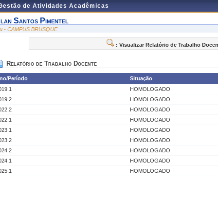
 Gestão de Atividades Acadêmicas
lan Santos Pimentel
ru - CAMPUS BRUSQUE
: Visualizar Relatório de Trabalho Doce
Relatório de Trabalho Docente
no/Período
Situação
019.1
HOMOLOGADO
019.2
HOMOLOGADO
022.2
HOMOLOGADO
022.1
HOMOLOGADO
023.1
HOMOLOGADO
023.2
HOMOLOGADO
024.2
HOMOLOGADO
024.1
HOMOLOGADO
025.1
HOMOLOGADO