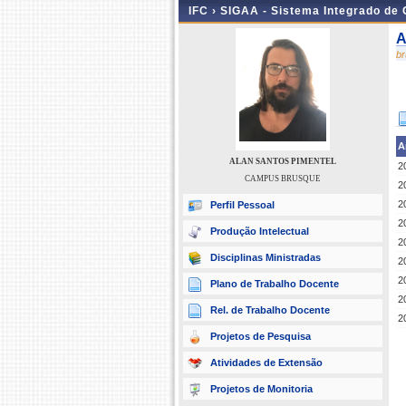
IFC ›
SIGAA - Sistema Integrado de
A
b
A
ALAN SANTOS PIMENTEL
2
CAMPUS BRUSQUE
2
2
Perfil Pessoal
2
Produção Intelectual
2
Disciplinas Ministradas
2
2
Plano de Trabalho Docente
2
Rel. de Trabalho Docente
2
Projetos de Pesquisa
Atividades de Extensão
Projetos de Monitoria