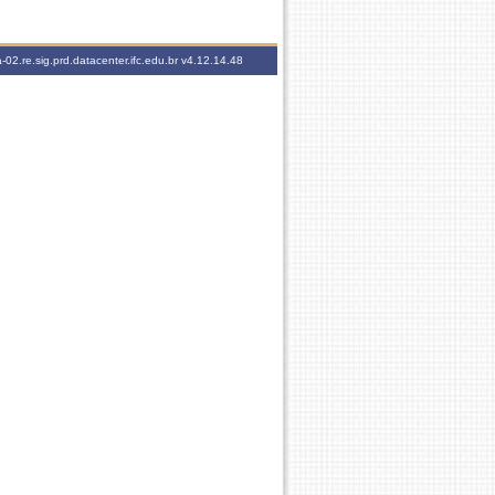
-02.re.sig.prd.datacenter.ifc.edu.br
v4.12.14.48