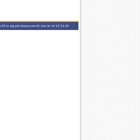
-03.re.sig.prd.datacenter.ifc.edu.br
v4.12.24.49