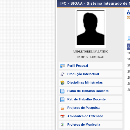
IFC ›
SIGAA - Sistema Integrado de
A
B
A
ANDRE TORELI SALATINO
2
CAMPUS BLUMENAU
2
2
Perfil Pessoal
2
Produção Intelectual
2
Disciplinas Ministradas
2
2
Plano de Trabalho Docente
Rel. de Trabalho Docente
Projetos de Pesquisa
Atividades de Extensão
Projetos de Monitoria