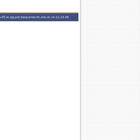
-05.re.sig.prd.datacenter.ifc.edu.br
v4.12.14.48