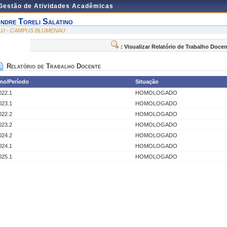
 Gestão de Atividades Acadêmicas
ndre Toreli Salatino
LU - CAMPUS BLUMENAU
: Visualizar Relatório de Trabalho Doce
Relatório de Trabalho Docente
no/Período
Situação
022.1
HOMOLOGADO
023.1
HOMOLOGADO
022.2
HOMOLOGADO
023.2
HOMOLOGADO
024.2
HOMOLOGADO
024.1
HOMOLOGADO
025.1
HOMOLOGADO