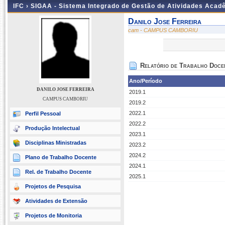
IFC ›
SIGAA - Sistema Integrado de Gestão de Atividades Acad
Danilo Jose Ferreira
cam - CAMPUS CAMBORIU
Relatório de Trabalho Doce
Ano/Período
DANILO JOSE FERREIRA
2019.1
CAMPUS CAMBORIU
2019.2
2022.1
Perfil Pessoal
2022.2
Produção Intelectual
2023.1
Disciplinas Ministradas
2023.2
2024.2
Plano de Trabalho Docente
2024.1
Rel. de Trabalho Docente
2025.1
Projetos de Pesquisa
Atividades de Extensão
Projetos de Monitoria