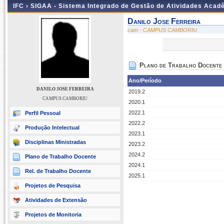
IFC ›
SIGAA - Sistema Integrado de Gestão de Atividades Acad
Danilo Jose Ferreira
cam - CAMPUS CAMBORIU
Plano de Trabalho Docente
Ano/Período
DANILO JOSE FERREIRA
2019.2
CAMPUS CAMBORIU
2020.1
2022.1
Perfil Pessoal
2022.2
Produção Intelectual
2023.1
Disciplinas Ministradas
2023.2
2024.2
Plano de Trabalho Docente
2024.1
Rel. de Trabalho Docente
2025.1
Projetos de Pesquisa
Atividades de Extensão
Projetos de Monitoria