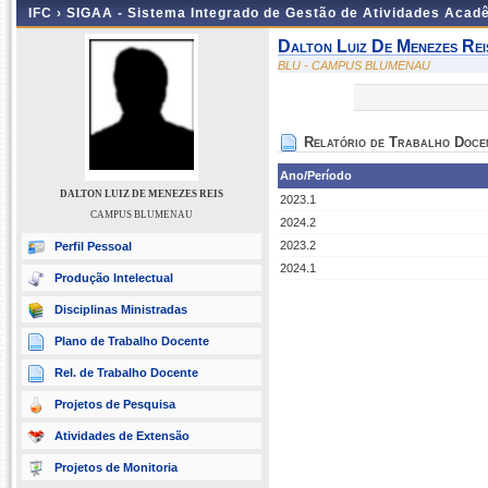
IFC ›
SIGAA - Sistema Integrado de Gestão de Atividades Acad
Dalton Luiz De Menezes Rei
BLU - CAMPUS BLUMENAU
Relatório de Trabalho Doce
Ano/Período
DALTON LUIZ DE MENEZES REIS
2023.1
CAMPUS BLUMENAU
2024.2
2023.2
Perfil Pessoal
2024.1
Produção Intelectual
Disciplinas Ministradas
Plano de Trabalho Docente
Rel. de Trabalho Docente
Projetos de Pesquisa
Atividades de Extensão
Projetos de Monitoria