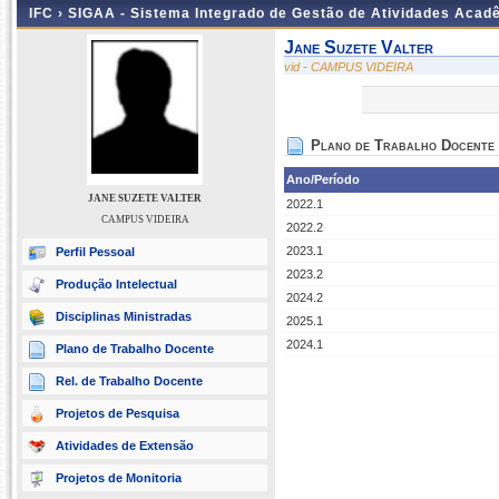
IFC ›
SIGAA - Sistema Integrado de Gestão de Atividades Acad
Jane Suzete Valter
vid - CAMPUS VIDEIRA
Plano de Trabalho Docente
Ano/Período
JANE SUZETE VALTER
2022.1
CAMPUS VIDEIRA
2022.2
2023.1
Perfil Pessoal
2023.2
Produção Intelectual
2024.2
Disciplinas Ministradas
2025.1
2024.1
Plano de Trabalho Docente
Rel. de Trabalho Docente
Projetos de Pesquisa
Atividades de Extensão
Projetos de Monitoria