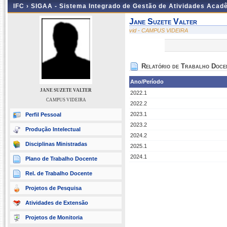
IFC ›
SIGAA - Sistema Integrado de Gestão de Atividades Acad
Jane Suzete Valter
vid - CAMPUS VIDEIRA
Relatório de Trabalho Doce
Ano/Período
JANE SUZETE VALTER
2022.1
CAMPUS VIDEIRA
2022.2
2023.1
Perfil Pessoal
2023.2
Produção Intelectual
2024.2
Disciplinas Ministradas
2025.1
2024.1
Plano de Trabalho Docente
Rel. de Trabalho Docente
Projetos de Pesquisa
Atividades de Extensão
Projetos de Monitoria