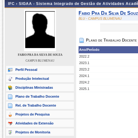
IFC ›
SIGAA - Sistema Integrado de Gestão de Atividades Acad
Fabio Pra Da Silva De Sou
BLU - CAMPUS BLUMENAU
Plano de Trabalho Docente
Ano/Período
FABIO PRA DA SILVA DE SOUZA
2022.2
CAMPUS BLUMENAU
2023.1
2023.2
Perfil Pessoal
2024.1
Produção Intelectual
2024.2
Disciplinas Ministradas
2025.1
Plano de Trabalho Docente
Rel. de Trabalho Docente
Projetos de Pesquisa
Atividades de Extensão
Projetos de Monitoria