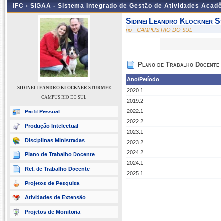
IFC ›
SIGAA - Sistema Integrado de Gestão de Atividades Acad
Sidinei Leandro Klockner 
rio - CAMPUS RIO DO SUL
Plano de Trabalho Docente
Ano/Período
SIDINEI LEANDRO KLOCKNER STURMER
2020.1
CAMPUS RIO DO SUL
2019.2
2022.1
Perfil Pessoal
2022.2
Produção Intelectual
2023.1
Disciplinas Ministradas
2023.2
2024.2
Plano de Trabalho Docente
2024.1
Rel. de Trabalho Docente
2025.1
Projetos de Pesquisa
Atividades de Extensão
Projetos de Monitoria