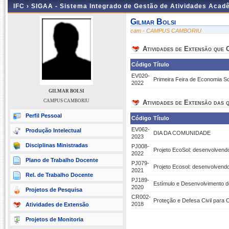
IFC ›
SIGAA - Sistema Integrado de Gestão de Atividades Acad
Gilmar Bolsi
cam - CAMPUS CAMBORIU
Atividades de Extensão que
Código
Título
EV020-
Primeira Feira de Economia S
2022
GILMAR BOLSI
CAMPUS CAMBORIU
Atividades de Extensão das q
Perfil Pessoal
Código
Título
EV062-
Produção Intelectual
DIA DA COMUNIDADE
2023
Disciplinas Ministradas
PJ008-
Projeto EcoSol: desenvolvend
2022
Plano de Trabalho Docente
PJ079-
Projeto Ecosol: desenvolvend
2021
Rel. de Trabalho Docente
PJ189-
Estímulo e Desenvolvimento 
2020
Projetos de Pesquisa
CR002-
Proteção e Defesa Civil para 
2018
Atividades de Extensão
Projetos de Monitoria