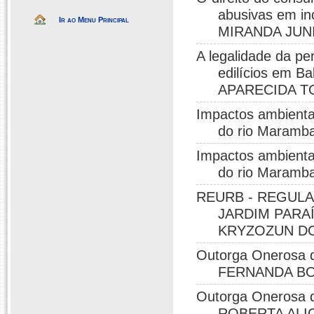
abusivas em i
Ir ao Menu Principal
MIRANDA JUNI
A legalidade da p
edilícios em B
APARECIDA TO
Impactos ambienta
do rio Maramb
Impactos ambienta
do rio Maramb
REURB - REGULA
JARDIM PARA
KRYZOZUN DO
Outorga Onerosa do
FERNANDA BO
Outorga Onerosa do
ROBERTA ALIC