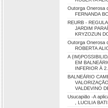
Outorga Onerosa do
FERNANDA BO
REURB - REGULA
JARDIM PARA
KRYZOZUN DO
Outorga Onerosa do
ROBERTA ALIC
A (IM)POSSIBIL
EM BALNEÁR
INFERIOR À 2
BALNEÁRIO CAM
VALORIZAÇÃO
VALDEVINO DE
Usucapião -A aplic
, LUCILIA BA