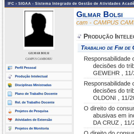
IFC ›
SIGAA - Sistema Integrado de Gestão de Atividades Acad
Gilmar Bolsi
cam - CAMPUS CA
Produção Intele
Trabalho de Fim de 
GILMAR BOLSI
Responsabilidade c
CAMPUS CAMBORIU
decisões do tr
Perfil Pessoal
GEWEHR , 11/
Produção Intelectual
Responsabilidade c
Disciplinas Ministradas
decisões do tr
Plano de Trabalho Docente
OLDONI , 11/2
Rel. de Trabalho Docente
O direito do consu
Projetos de Pesquisa
abusivas em i
Atividades de Extensão
DA CRUZ , 11/
Projetos de Monitoria
O direito do consu