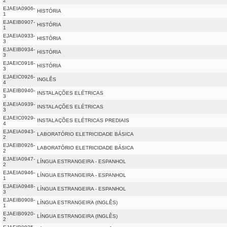
2
EJAEIA0906-
HISTÓRIA
1
EJAEIB0907-
HISTÓRIA
1
EJAEIA0933-
HISTÓRIA
3
EJAEIB0934-
HISTÓRIA
3
EJAEIC0918-
HISTÓRIA
3
EJAEIC0926-
INGLÊS
4
EJAEIB0940-
INSTALAÇÕES ELÉTRICAS
3
EJAEIA0939-
INSTALAÇÕES ELÉTRICAS
3
EJAEIC0929-
INSTALAÇÕES ELÉTRICAS PREDIAIS
4
EJAEIA0943-
LABORATÓRIO ELETRICIDADE BÁSICA
2
EJAEIB0926-
LABORATÓRIO ELETRICIDADE BÁSICA
2
EJAEIA0947-
LÍNGUA ESTRANGEIRA - ESPANHOL
2
EJAEIA0946-
LÍNGUA ESTRANGEIRA - ESPANHOL
1
EJAEIA0948-
LÍNGUA ESTRANGEIRA - ESPANHOL
3
EJAEIB0908-
LÍNGUA ESTRANGEIRA (INGLÊS)
1
EJAEIB0920-
LÍNGUA ESTRANGEIRA (INGLÊS)
2