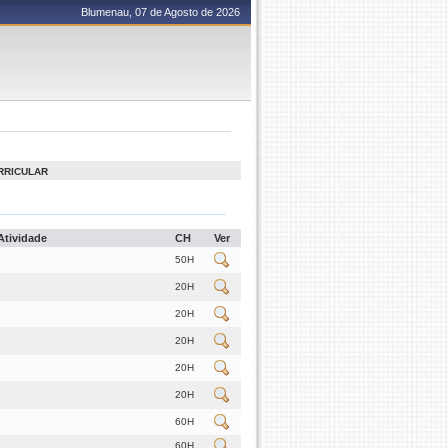
Blumenau, 07 de Agosto de 2026
RRICULAR
Atividade
CH
Ver
50H
20H
20H
20H
20H
20H
60H
60H