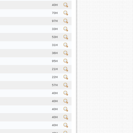
40H
70H
97H
33H
53H
31H
36H
95H
21H
22H
57H
40H
40H
40H
40H
40H