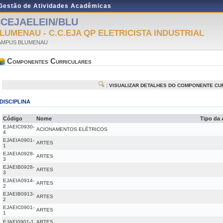
 Gestão de Atividades Acadêmicas
CEJAELEIN/BLU
LUMENAU - C.C.EJA QP ELETRICISTA INDUSTRIAL
AMPUS BLUMENAU
Componentes Curriculares
: VISUALIZAR DETALHES DO COMPONENTE CU
DISCIPLINA
Código
Nome
Tipo da 
EJAEIC0930-
ACIONAMENTOS ELÉTRICOS
4
EJAEIA0901-
ARTES
1
EJAEIA0928-
ARTES
3
EJAEIB0928-
ARTES
3
EJAEIA0914-
ARTES
2
EJAEIB0913-
ARTES
2
EJAEIC0901-
ARTES
1
EJAEI0901-1
ARTES