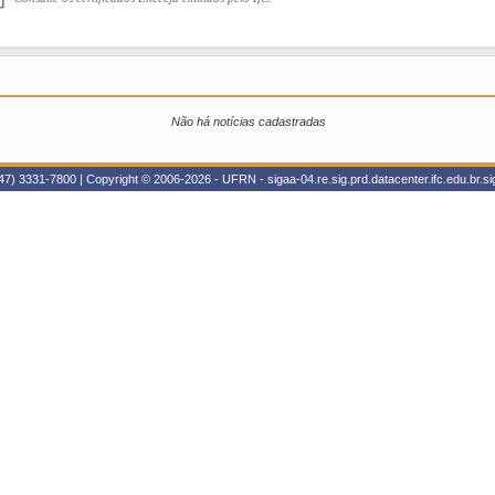
Não há notícias cadastradas
47) 3331-7800 | Copyright © 2006-2026 - UFRN - sigaa-04.re.sig.prd.datacenter.ifc.edu.br.sig