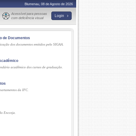
Blumenau, 08 de Agosto de 2026
Acessível para pessoas
Login
com deficiência visual
ão de Documentos
ticação dos documentos emitidos pelo SIGAA.
 Acadêmico
endário acadêmico dos cursos de graduação.
tos
partamentos da IFC.
ado Encceja.