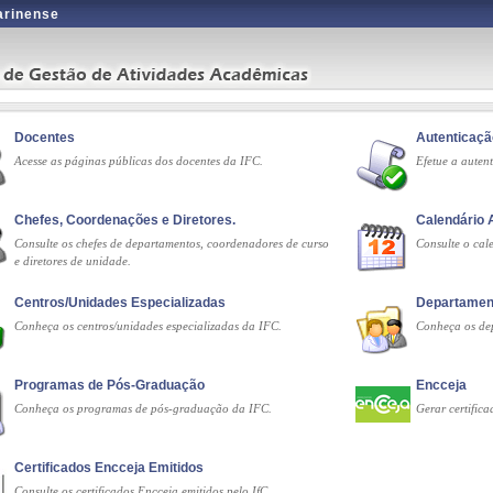
tarinense
Docentes
Autenticaç
Acesse as páginas públicas dos docentes da IFC.
Efetue a auten
Chefes, Coordenações e Diretores.
Calendário
Consulte os chefes de departamentos, coordenadores de curso
Consulte o cal
e diretores de unidade.
Centros/Unidades Especializadas
Departamen
Conheça os centros/unidades especializadas da IFC.
Conheça os de
Programas de Pós-Graduação
Encceja
Conheça os programas de pós-graduação da IFC.
Gerar certific
Certificados Encceja Emitidos
Consulte os certificados Encceja emitidos pelo IfC.