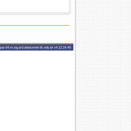
aa-04.re.sig.prd.datacenter.ifc.edu.br
v4.12.24.49