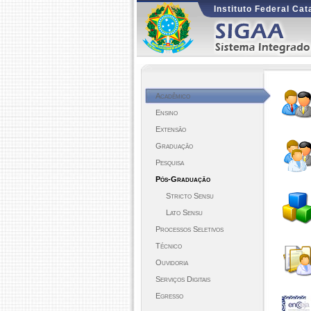
Instituto Federal Ca
Acadêmico
Ensino
Extensão
Graduação
Pesquisa
Pós-Graduação
Stricto Sensu
Lato Sensu
Processos Seletivos
Técnico
Ouvidoria
Serviços Digitais
Egresso