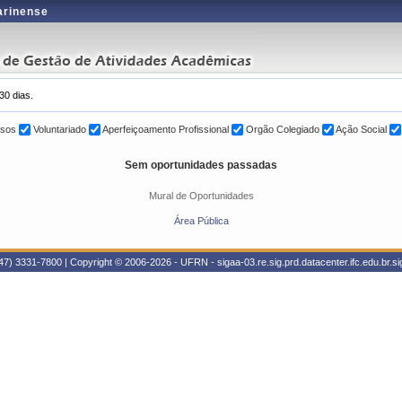
tarinense
30 dias.
sos
Voluntariado
Aperfeiçoamento Profissional
Orgão Colegiado
Ação Social
Sem oportunidades passadas
Mural de Oportunidades
Área Pública
47) 3331-7800 | Copyright © 2006-2026 - UFRN - sigaa-03.re.sig.prd.datacenter.ifc.edu.br.sig