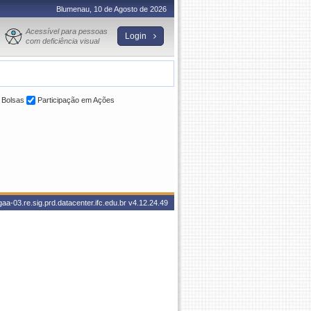
Blumenau, 10 de Agosto de 2026
Acessível para pessoas
Login
com deficiência visual
Bolsas
Participação em Ações
aa-03.re.sig.prd.datacenter.ifc.edu.br
v4.12.24.49