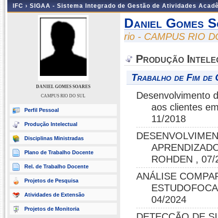
IFC ›
SIGAA - Sistema Integrado de Gestão de Atividades Acad
Daniel Gomes S
rio - CAMPUS RIO 
Produção Intele
Trabalho de Fim de 
DANIEL GOMES SOARES
Desenvolvimento de
CAMPUS RIO DO SUL
aos clientes 
Perfil Pessoal
11/2018
Produção Intelectual
DESENVOLVIMEN
Disciplinas Ministradas
APRENDIZADO
Plano de Trabalho Docente
ROHDEN , 07/
Rel. de Trabalho Docente
ANÁLISE COMPA
Projetos de Pesquisa
ESTUDOFOCAD
Atividades de Extensão
04/2024
Projetos de Monitoria
DETECÇÃO DE S