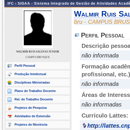
IFC ›
SIGAA - Sistema Integrado de Gestão de Atividades Acad
Walmir Ruis Sal
bru - CAMPUS BRU
Perfil Pessoal
Descrição pessoa
WALMIR RUIS SALINAS JUNIOR
não informada
CAMPUS BRUSQUE
Formação acadêmi
Perfil Pessoal
profissional, etc.
Produção Intelectual
Disciplinas Ministradas
não informada
Plano de Trabalho Docente
Áreas de Interes
Rel. de Trabalho Docente
não informadas
Projetos de Pesquisa
Currículo Lattes:
Atividades de Extensão
http://lattes.c
Projetos de Monitoria