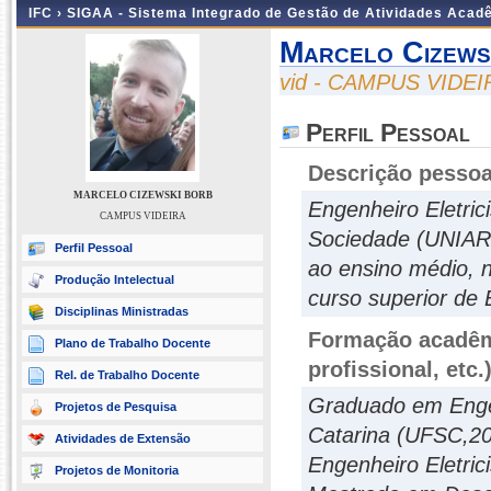
IFC ›
SIGAA - Sistema Integrado de Gestão de Atividades Acad
Marcelo Cizews
vid - CAMPUS VIDEI
Perfil Pessoal
Descrição pessoa
MARCELO CIZEWSKI BORB
Engenheiro Eletri
CAMPUS VIDEIRA
Sociedade (UNIARP
Perfil Pessoal
ao ensino médio, 
Produção Intelectual
curso superior de 
Disciplinas Ministradas
Formação acadêmi
Plano de Trabalho Docente
profissional, etc.
Rel. de Trabalho Docente
Graduado em Engen
Projetos de Pesquisa
Catarina (UFSC,20
Atividades de Extensão
Engenheiro Eletri
Projetos de Monitoria