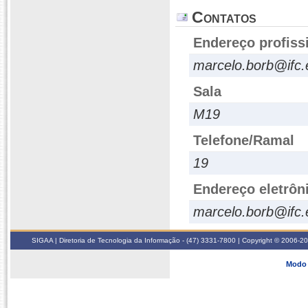
Contatos
Endereço profiss
marcelo.borb@ifc.
Sala
M19
Telefone/Ramal
19
Endereço eletrôn
marcelo.borb@ifc.
SIGAA | Diretoria de Tecnologia da Informação - (47) 3331-7800 | Copyright © 2006-2026
Modo 