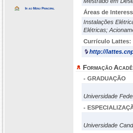
Mestrado em Dese
Ir ao Menu Principal
Áreas de Interes
Instalações Elétri
Elétricas; Acionam
Currículo Lattes:
http://lattes.c
Formação Acadê
- GRADUAÇÃO
Universidade Fede
- ESPECIALIZAÇ
Universidade Can