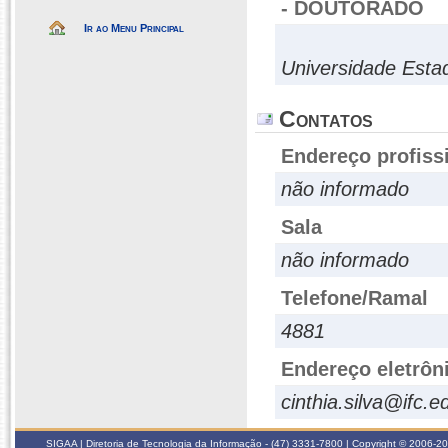
- DOUTORADO
Ir ao Menu Principal
Universidade Esta
Contatos
Endereço profiss
não informado
Sala
não informado
Telefone/Ramal
4881
Endereço eletrôn
cinthia.silva@ifc.e
SIGAA | Diretoria de Tecnologia da Informação - (47) 3331-7800 | Copyright © 2006-2026