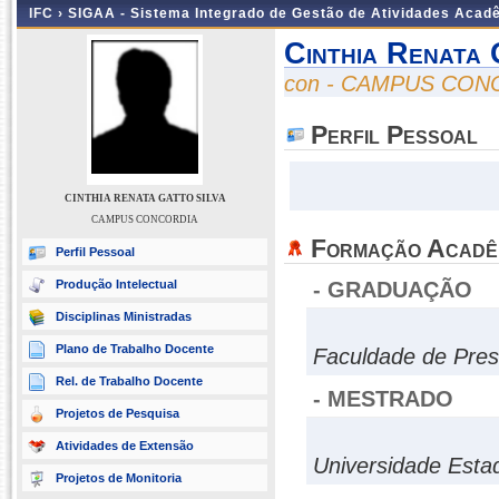
IFC ›
SIGAA - Sistema Integrado de Gestão de Atividades Acad
Cinthia Renata 
con - CAMPUS CON
Perfil Pessoal
CINTHIA RENATA GATTO SILVA
CAMPUS CONCORDIA
Formação Acadê
Perfil Pessoal
Produção Intelectual
- GRADUAÇÃO
Disciplinas Ministradas
Plano de Trabalho Docente
Faculdade de Pres
Rel. de Trabalho Docente
- MESTRADO
Projetos de Pesquisa
Atividades de Extensão
Universidade Esta
Projetos de Monitoria