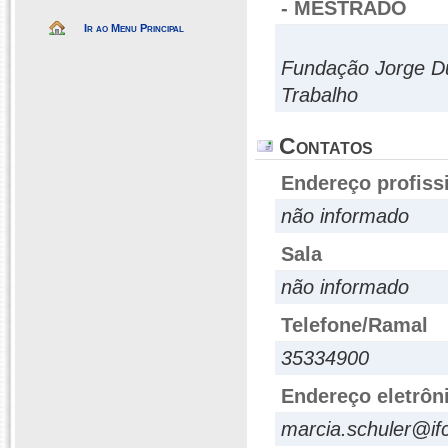
- MESTRADO
Ir ao Menu Principal
Fundação Jorge Du
Trabalho
Contatos
Endereço profiss
não informado
Sala
não informado
Telefone/Ramal
35334900
Endereço eletrôn
marcia.schuler@if