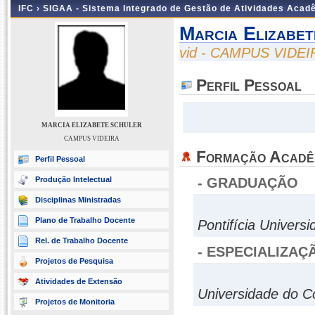
IFC ›
SIGAA - Sistema Integrado de Gestão de Atividades Acad
Marcia Elizabe
vid - CAMPUS VIDEI
Perfil Pessoal
MARCIA ELIZABETE SCHULER
CAMPUS VIDEIRA
Formação Acadê
Perfil Pessoal
Produção Intelectual
- GRADUAÇÃO
Disciplinas Ministradas
Plano de Trabalho Docente
Pontifícia Univers
Rel. de Trabalho Docente
- ESPECIALIZAÇ
Projetos de Pesquisa
Atividades de Extensão
Universidade do C
Projetos de Monitoria