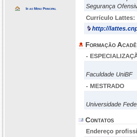
Segurança Ofensi
Ir ao Menu Principal
Currículo Lattes:
http://lattes.c
Formação Acadê
- ESPECIALIZAÇ
Faculdade UniBF
- MESTRADO
Universidade Fede
Contatos
Endereço profiss