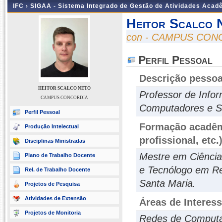
IFC ›
SIGAA - Sistema Integrado de Gestão de Atividades Acad
Heitor Scalco 
con - CAMPUS CON
Perfil Pessoal
Descrição pessoa
HEITOR SCALCO NETO
Professor de Info
CAMPUS CONCORDIA
Computadores e S
Perfil Pessoal
Formação acadêmi
Produção Intelectual
profissional, etc.
Disciplinas Ministradas
Mestre em Ciência
Plano de Trabalho Docente
e Tecnólogo em Re
Rel. de Trabalho Docente
Santa Maria.
Projetos de Pesquisa
Atividades de Extensão
Áreas de Interes
Projetos de Monitoria
Redes de Computad