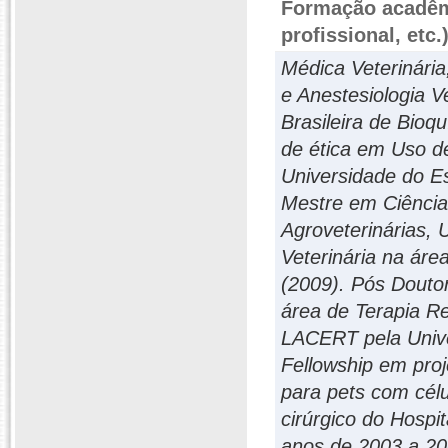
Formação acadêmi
profissional, etc.
Médica Veterinária
e Anestesiologia 
Brasileira de Bio
de ética em Uso d
Universidade do E
Mestre em Ciências
Agroveterinárias,
Veterinária na áre
(2009). Pós Douto
área de Terapia Re
LACERT pela Unive
Fellowship em pro
para pets com célu
cirúrgico do Hospi
anos de 2003 a 20