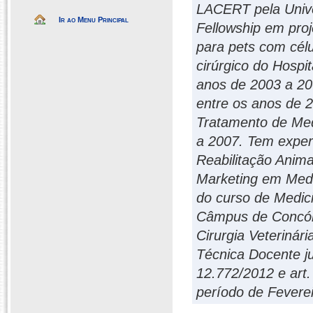
LACERT pela Unive
Ir ao Menu Principal
Fellowship em pro
para pets com célu
cirúrgico do Hospi
anos de 2003 a 20
entre os anos de 
Tratamento de Me
a 2007. Tem experi
Reabilitação Anima
Marketing em Medic
do curso de Medici
Câmpus de Concórd
Cirurgia Veterinár
Técnica Docente j
12.772/2012 e art
período de Fevere