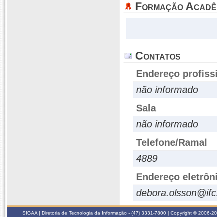
Formação Acadê
Contatos
Endereço profiss
não informado
Sala
não informado
Telefone/Ramal
4889
Endereço eletrôn
debora.olsson@ifc
SIGAA | Diretoria de Tecnologia da Informação - (47) 3331-7800 | Copyright © 2006-2026