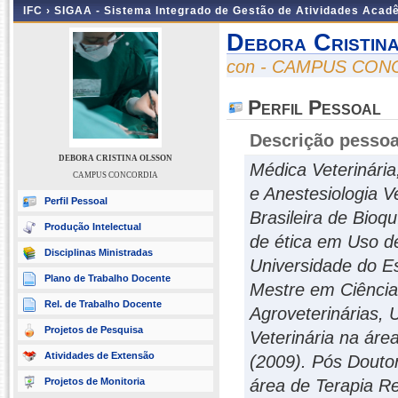
IFC ›
SIGAA - Sistema Integrado de Gestão de Atividades Acad
Debora Cristin
con - CAMPUS CON
Perfil Pessoal
Descrição pessoa
DEBORA CRISTINA OLSSON
Médica Veterinária
CAMPUS CONCORDIA
e Anestesiologia 
Perfil Pessoal
Brasileira de Bio
Produção Intelectual
de ética em Uso d
Disciplinas Ministradas
Universidade do E
Plano de Trabalho Docente
Mestre em Ciências
Rel. de Trabalho Docente
Agroveterinárias,
Projetos de Pesquisa
Veterinária na áre
Atividades de Extensão
(2009). Pós Douto
Projetos de Monitoria
área de Terapia Re