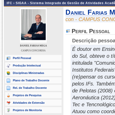
IFC ›
SIGAA - Sistema Integrado de Gestão de Atividades Acad
Daniel Farias 
con - CAMPUS CON
Perfil Pessoal
Descrição pessoa
DANIEL FARIAS MEGA
É doutor em Ensin
CAMPUS CONCORDIA
do Sul, obteve o 
Perfil Pessoal
intitulada "Comun
Produção Intelectual
Institutos Federai
Disciplinas Ministradas
(re)pensar os curs
Plano de Trabalho Docente
pelos IFs. Também 
Rel. de Trabalho Docente
de Pelotas (2008) 
Projetos de Pesquisa
Aeronáutica (2012
Atividades de Extensão
Tec e Tencnológic
Projetos de Monitoria
Atuou como coorde