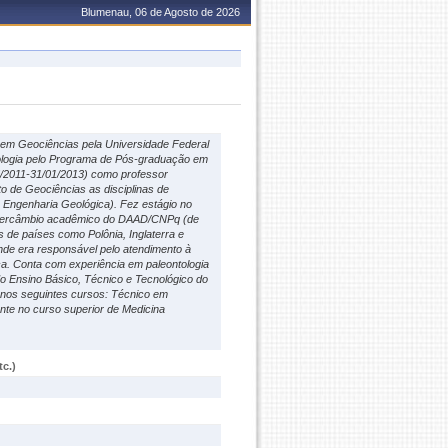
Blumenau, 06 de Agosto de 2026
e em Geociências pela Universidade Federal
ologia pelo Programa de Pós-graduação em
5/2011-31/01/2013) como professor
o de Geociências as disciplinas de
de Engenharia Geológica). Fez estágio no
 intercâmbio acadêmico do DAAD/CNPq (de
e países como Polônia, Inglaterra e
onde era responsável pelo atendimento à
ca. Conta com experiência em paleontologia
 do Ensino Básico, Técnico e Tecnológico do
r nos seguintes cursos: Técnico em
te no curso superior de Medicina
c.)