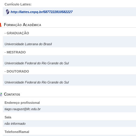
Currículo Lattes:
http://lattes.cnpq.br/5877222810582227
Formação Acadêmica
- GRADUAÇÃO
Universidade Luterana do Brasil
- MESTRADO
Universidade Federal do Rio Grande do Sul
- DOUTORADO
Universidade Federal do Rio Grande do Sul
Contatos
Endereço profissional
tiago.raugust@ifc.edu.br
Sala
não informado
Telefone/Ramal