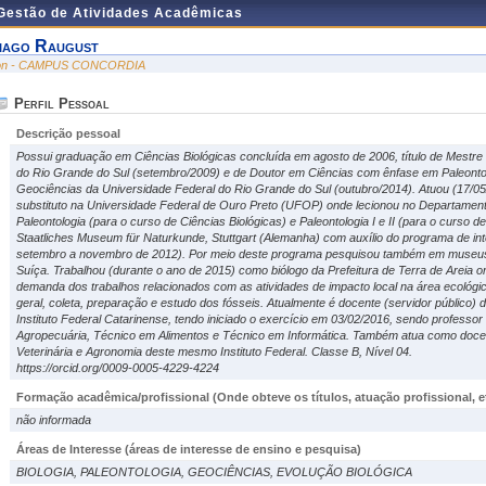
 Gestão de Atividades Acadêmicas
iago Raugust
on - CAMPUS CONCORDIA
Perfil Pessoal
Descrição pessoal
Possui graduação em Ciências Biológicas concluída em agosto de 2006, título de Mestr
do Rio Grande do Sul (setembro/2009) e de Doutor em Ciências com ênfase em Paleont
Geociências da Universidade Federal do Rio Grande do Sul (outubro/2014). Atuou (17/0
substituto na Universidade Federal de Ouro Preto (UFOP) onde lecionou no Departament
Paleontologia (para o curso de Ciências Biológicas) e Paleontologia I e II (para o curso 
Staatliches Museum für Naturkunde, Stuttgart (Alemanha) com auxílio do programa de
setembro a novembro de 2012). Por meio deste programa pesquisou também em museus d
Suíça. Trabalhou (durante o ano de 2015) como biólogo da Prefeitura de Terra de Areia 
demanda dos trabalhos relacionados com as atividades de impacto local na área ecológi
geral, coleta, preparação e estudo dos fósseis. Atualmente é docente (servidor público)
Instituto Federal Catarinense, tendo iniciado o exercício em 03/02/2016, sendo professo
Agropecuária, Técnico em Alimentos e Técnico em Informática. Também atua como docen
Veterinária e Agronomia deste mesmo Instituto Federal. Classe B, Nível 04.
https://orcid.org/0009-0005-4229-4224
Formação acadêmica/profissional (Onde obteve os títulos, atuação profissional, et
não informada
Áreas de Interesse
(áreas de interesse de ensino e pesquisa)
BIOLOGIA, PALEONTOLOGIA, GEOCIÊNCIAS, EVOLUÇÃO BIOLÓGICA