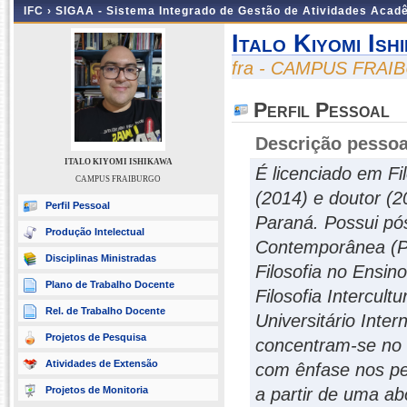
IFC ›
SIGAA - Sistema Integrado de Gestão de Atividades Acad
Italo Kiyomi Ish
fra - CAMPUS FRA
Perfil Pessoal
Descrição pessoa
ITALO KIYOMI ISHIKAWA
É licenciado em Fi
CAMPUS FRAIBURGO
(2014) e doutor (2
Perfil Pessoal
Paraná. Possui pó
Produção Intelectual
Contemporânea (PU
Disciplinas Ministradas
Filosofia no Ensin
Plano de Trabalho Docente
Filosofia Intercul
Rel. de Trabalho Docente
Universitário Inter
Projetos de Pesquisa
concentram-se no en
Atividades de Extensão
com ênfase nos pe
Projetos de Monitoria
a partir de uma a