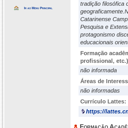
tradição filosófica
Ir ao Menu Principal
geograficamente.No
Catarinense Campu
Pesquisa e Extens
protagonismo disc
educacionais orien
Formação acadêmi
profissional, etc.
não informada
Áreas de Interes
não informadas
Currículo Lattes:
https://lattes.
Formação Acadê