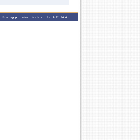
-05.re.sig.prd.datacenter.ifc.edu.br
v4.12.14.48