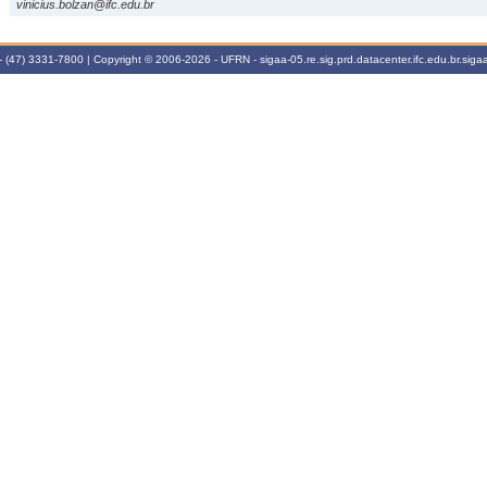
vinicius.bolzan@ifc.edu.br
 (47) 3331-7800 | Copyright © 2006-2026 - UFRN - sigaa-05.re.sig.prd.datacenter.ifc.edu.br.sigaa