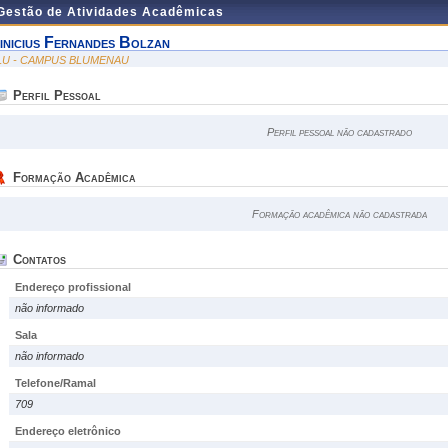
 Gestão de Atividades Acadêmicas
inicius Fernandes Bolzan
LU - CAMPUS BLUMENAU
Perfil Pessoal
Perfil pessoal não cadastrado
Formação Acadêmica
Formação acadêmica não cadastrada
Contatos
Endereço profissional
não informado
Sala
não informado
Telefone/Ramal
709
Endereço eletrônico