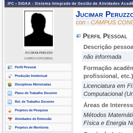
IFC ›
SIGAA - Sistema Integrado de Gestão de Atividades Acad
Jucimar Peruzz
con - CAMPUS CON
Perfil Pessoal
Descrição pessoa
JUCIMAR PERUZZO
não informada
CAMPUS CONCORDIA
Formação acadêmi
Perfil Pessoal
profissional, etc.
Produção Intelectual
Disciplinas Ministradas
Licenciatura em F
Computacional (U
Plano de Trabalho Docente
Rel. de Trabalho Docente
Áreas de Interes
Projetos de Pesquisa
Métodos Matemátic
Atividades de Extensão
Física e Energia N
Projetos de Monitoria