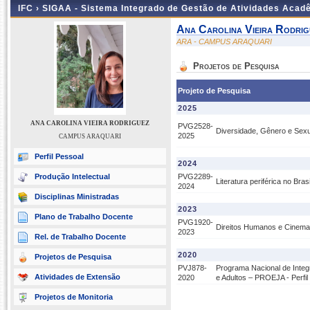
IFC ›
SIGAA - Sistema Integrado de Gestão de Atividades Acad
Ana Carolina Vieira Rodrig
ARA - CAMPUS ARAQUARI
Projetos de Pesquisa
Projeto de Pesquisa
2025
ANA CAROLINA VIEIRA RODRIGUEZ
PVG2528-
Diversidade, Gênero e Sexual
2025
CAMPUS ARAQUARI
Perfil Pessoal
2024
Produção Intelectual
PVG2289-
Literatura periférica no Bras
2024
Disciplinas Ministradas
2023
Plano de Trabalho Docente
PVG1920-
Direitos Humanos e Cinema 
2023
Rel. de Trabalho Docente
2020
Projetos de Pesquisa
PVJ878-
Programa Nacional de Inte
Atividades de Extensão
2020
e Adultos – PROEJA - Perfil
Projetos de Monitoria