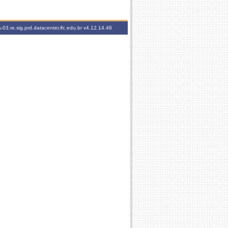
-03.re.sig.prd.datacenter.ifc.edu.br
v4.12.14.48