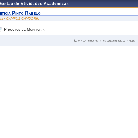
 Gestão de Atividades Acadêmicas
eticia Pinto Rabelo
am - CAMPUS CAMBORIU
Projetos de Monitoria
Nenhum projeto de monitoria cadastrado