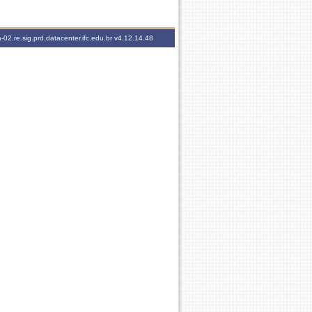
-02.re.sig.prd.datacenter.ifc.edu.br
v4.12.14.48