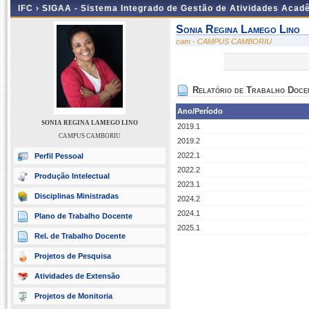
IFC ›
SIGAA - Sistema Integrado de Gestão de Atividades Acad
Sonia Regina Lamego Lino
cam - CAMPUS CAMBORIU
Relatório de Trabalho Doce
Ano/Período
SONIA REGINA LAMEGO LINO
2019.1
CAMPUS CAMBORIU
2019.2
2022.1
Perfil Pessoal
2022.2
Produção Intelectual
2023.1
Disciplinas Ministradas
2024.2
2024.1
Plano de Trabalho Docente
2025.1
Rel. de Trabalho Docente
Projetos de Pesquisa
Atividades de Extensão
Projetos de Monitoria