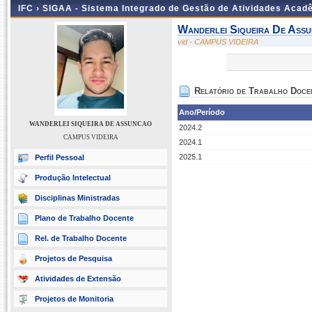
IFC ›
SIGAA - Sistema Integrado de Gestão de Atividades Acad
Wanderlei Siqueira De Ass
vid - CAMPUS VIDEIRA
Relatório de Trabalho Doce
Ano/Período
WANDERLEI SIQUEIRA DE ASSUNCAO
2024.2
CAMPUS VIDEIRA
2024.1
2025.1
Perfil Pessoal
Produção Intelectual
Disciplinas Ministradas
Plano de Trabalho Docente
Rel. de Trabalho Docente
Projetos de Pesquisa
Atividades de Extensão
Projetos de Monitoria