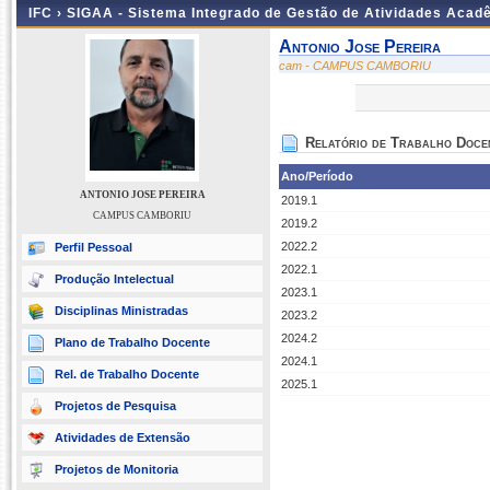
IFC ›
SIGAA - Sistema Integrado de Gestão de Atividades Acad
Antonio Jose Pereira
cam - CAMPUS CAMBORIU
Relatório de Trabalho Doce
Ano/Período
ANTONIO JOSE PEREIRA
2019.1
CAMPUS CAMBORIU
2019.2
2022.2
Perfil Pessoal
2022.1
Produção Intelectual
2023.1
Disciplinas Ministradas
2023.2
2024.2
Plano de Trabalho Docente
2024.1
Rel. de Trabalho Docente
2025.1
Projetos de Pesquisa
Atividades de Extensão
Projetos de Monitoria