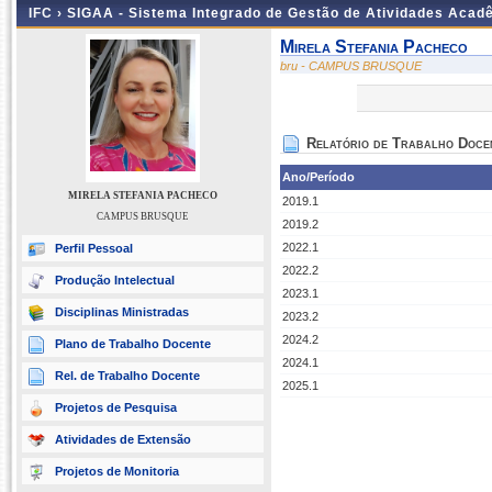
IFC ›
SIGAA - Sistema Integrado de Gestão de Atividades Acad
Mirela Stefania Pacheco
bru - CAMPUS BRUSQUE
Relatório de Trabalho Doce
Ano/Período
MIRELA STEFANIA PACHECO
2019.1
CAMPUS BRUSQUE
2019.2
2022.1
Perfil Pessoal
2022.2
Produção Intelectual
2023.1
Disciplinas Ministradas
2023.2
2024.2
Plano de Trabalho Docente
2024.1
Rel. de Trabalho Docente
2025.1
Projetos de Pesquisa
Atividades de Extensão
Projetos de Monitoria