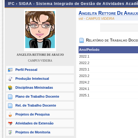
IFC ›
SIGAA - Sistema Integrado de Gestão de Atividades Acad
Angelita Rettore De Arauj
vid - CAMPUS VIDEIRA
Relatório de Trabalho Doce
Ano/Período
ANGELITA RETTORE DE ARAUJO
2022.1
CAMPUS VIDEIRA
2022.2
2023.1
Perfil Pessoal
2023.2
Produção Intelectual
2024.2
Disciplinas Ministradas
2024.1
2025.1
Plano de Trabalho Docente
Rel. de Trabalho Docente
Projetos de Pesquisa
Atividades de Extensão
Projetos de Monitoria