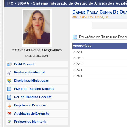
IFC ›
SIGAA - Sistema Integrado de Gestão de Atividades Acad
Daiane Paula Cunha De Qu
bru - CAMPUS BRUSQUE
Relatório de Trabalho Doce
Ano/Período
DAIANE PAULA CUNHA DE QUADROS
2022.1
CAMPUS BRUSQUE
2019.2
2022.2
Perfil Pessoal
2023.1
Produção Intelectual
2025.1
Disciplinas Ministradas
Plano de Trabalho Docente
Rel. de Trabalho Docente
Projetos de Pesquisa
Atividades de Extensão
Projetos de Monitoria