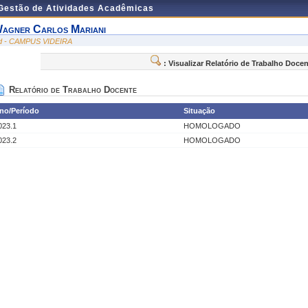
 Gestão de Atividades Acadêmicas
agner Carlos Mariani
id - CAMPUS VIDEIRA
: Visualizar Relatório de Trabalho Doce
Relatório de Trabalho Docente
no/Período
Situação
023.1
HOMOLOGADO
023.2
HOMOLOGADO