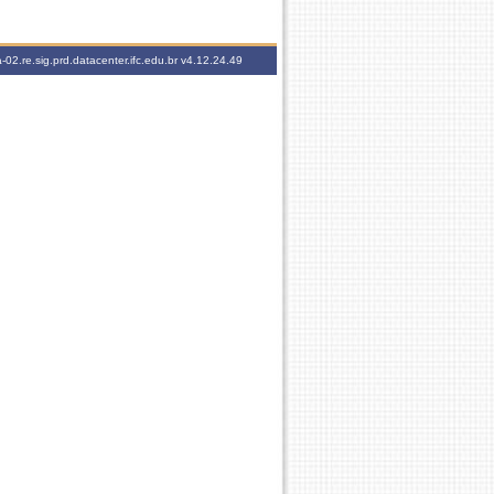
-02.re.sig.prd.datacenter.ifc.edu.br
v4.12.24.49