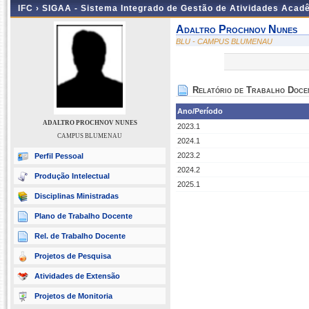
IFC ›
SIGAA - Sistema Integrado de Gestão de Atividades Acad
Adaltro Prochnov Nunes
BLU - CAMPUS BLUMENAU
Relatório de Trabalho Doce
Ano/Período
ADALTRO PROCHNOV NUNES
2023.1
CAMPUS BLUMENAU
2024.1
2023.2
Perfil Pessoal
2024.2
Produção Intelectual
2025.1
Disciplinas Ministradas
Plano de Trabalho Docente
Rel. de Trabalho Docente
Projetos de Pesquisa
Atividades de Extensão
Projetos de Monitoria