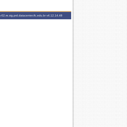
-02.re.sig.prd.datacenter.ifc.edu.br
v4.12.14.48