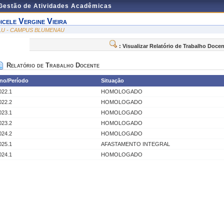
 Gestão de Atividades Acadêmicas
icele Vergine Vieira
LU - CAMPUS BLUMENAU
: Visualizar Relatório de Trabalho Doce
Relatório de Trabalho Docente
no/Período
Situação
022.1
HOMOLOGADO
022.2
HOMOLOGADO
023.1
HOMOLOGADO
023.2
HOMOLOGADO
024.2
HOMOLOGADO
025.1
AFASTAMENTO INTEGRAL
024.1
HOMOLOGADO