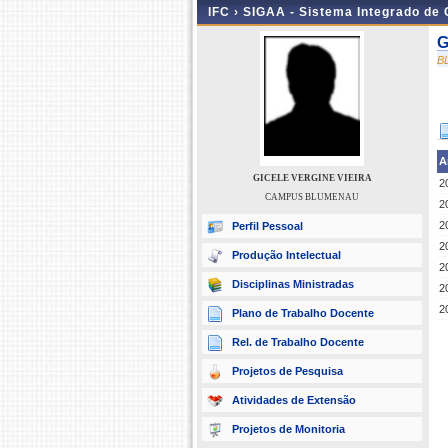
IFC ›
SIGAA - Sistema Integrado de
G
B
A
GICELE VERGINE VIEIRA
2
CAMPUS BLUMENAU
2
2
Perfil Pessoal
2
Produção Intelectual
2
Disciplinas Ministradas
2
2
Plano de Trabalho Docente
Rel. de Trabalho Docente
Projetos de Pesquisa
Atividades de Extensão
Projetos de Monitoria