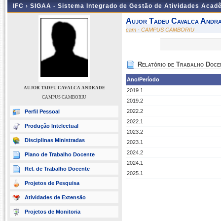
IFC ›
SIGAA - Sistema Integrado de Gestão de Atividades Acad
Aujor Tadeu Cavalca Andr
cam - CAMPUS CAMBORIU
Relatório de Trabalho Doce
Ano/Período
AUJOR TADEU CAVALCA ANDRADE
2019.1
CAMPUS CAMBORIU
2019.2
2022.2
Perfil Pessoal
2022.1
Produção Intelectual
2023.2
Disciplinas Ministradas
2023.1
2024.2
Plano de Trabalho Docente
2024.1
Rel. de Trabalho Docente
2025.1
Projetos de Pesquisa
Atividades de Extensão
Projetos de Monitoria