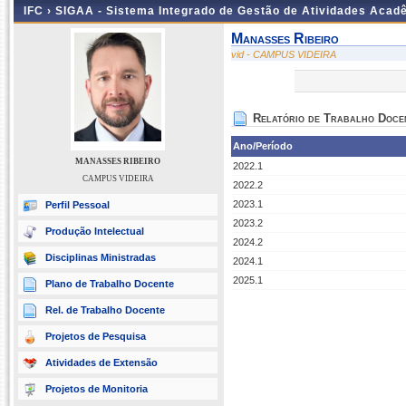
IFC ›
SIGAA - Sistema Integrado de Gestão de Atividades Acad
Manasses Ribeiro
vid - CAMPUS VIDEIRA
Relatório de Trabalho Doce
Ano/Período
MANASSES RIBEIRO
2022.1
CAMPUS VIDEIRA
2022.2
2023.1
Perfil Pessoal
2023.2
Produção Intelectual
2024.2
Disciplinas Ministradas
2024.1
2025.1
Plano de Trabalho Docente
Rel. de Trabalho Docente
Projetos de Pesquisa
Atividades de Extensão
Projetos de Monitoria