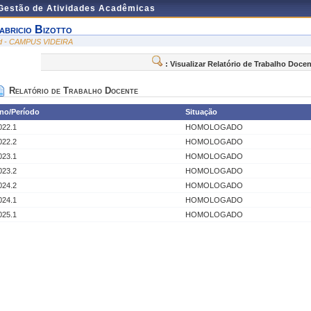
 Gestão de Atividades Acadêmicas
abricio Bizotto
id - CAMPUS VIDEIRA
: Visualizar Relatório de Trabalho Doce
Relatório de Trabalho Docente
no/Período
Situação
022.1
HOMOLOGADO
022.2
HOMOLOGADO
023.1
HOMOLOGADO
023.2
HOMOLOGADO
024.2
HOMOLOGADO
024.1
HOMOLOGADO
025.1
HOMOLOGADO