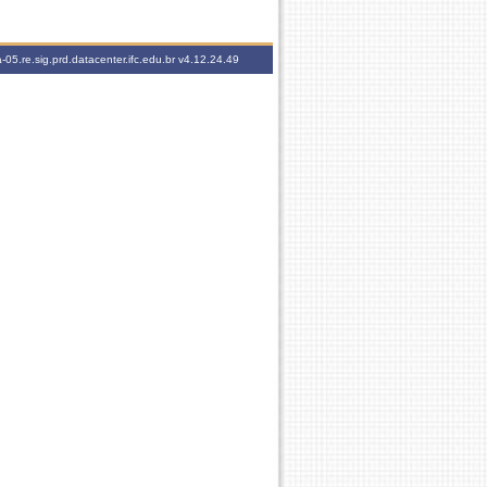
-05.re.sig.prd.datacenter.ifc.edu.br
v4.12.24.49