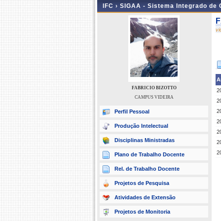
IFC ›
SIGAA - Sistema Integrado de
F
v
A
FABRICIO BIZOTTO
2
CAMPUS VIDEIRA
2
2
Perfil Pessoal
2
Produção Intelectual
2
Disciplinas Ministradas
2
2
Plano de Trabalho Docente
Rel. de Trabalho Docente
Projetos de Pesquisa
Atividades de Extensão
Projetos de Monitoria