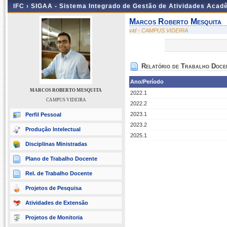
IFC ›
SIGAA - Sistema Integrado de Gestão de Atividades Acad
Marcos Roberto Mesquita
vid - CAMPUS VIDEIRA
Relatório de Trabalho Doce
Ano/Período
MARCOS ROBERTO MESQUITA
2022.1
CAMPUS VIDEIRA
2022.2
2023.1
Perfil Pessoal
2023.2
Produção Intelectual
2025.1
Disciplinas Ministradas
Plano de Trabalho Docente
Rel. de Trabalho Docente
Projetos de Pesquisa
Atividades de Extensão
Projetos de Monitoria