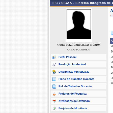
IFC ›
SIGAA - Sistema Integrado de
A
c
A
ANDRE LUIZ TORRECILLAS STURION
2
CAMPUS CAMBORIU
2
2
Perfil Pessoal
2
Produção Intelectual
2
Disciplinas Ministradas
2
2
Plano de Trabalho Docente
2
Rel. de Trabalho Docente
Projetos de Pesquisa
Atividades de Extensão
Projetos de Monitoria