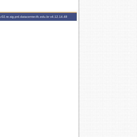
-02.re.sig.prd.datacenter.ifc.edu.br
v4.12.14.48