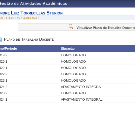
 Gestão de Atividades Acadêmicas
ndre Luiz Torrecillas Sturion
am - CAMPUS CAMBORIU
: Visualizar Plano de Trabalho Docent
Plano de Trabalho Docente
no/Período
Situação
019.2
HOMOLOGADO
020.1
HOMOLOGADO
022.1
HOMOLOGADO
022.2
HOMOLOGADO
023.1
HOMOLOGADO
024.2
AFASTAMENTO INTEGRAL
023.2
HOMOLOGADO
024.1
AFASTAMENTO INTEGRAL