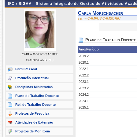
IFC ›
SIGAA - Sistema Integrado de Gestão de Atividades Acad
Carla Morschbacher
cam - CAMPUS CAMBORIU
Plano de Trabalho Docente
Ano/Período
CARLA MORSCHBACHER
2019.2
CAMPUS CAMBORIU
2020.1
2022.1
Perfil Pessoal
2022.2
Produção Intelectual
2023.1
Disciplinas Ministradas
2023.2
2024.2
Plano de Trabalho Docente
2024.1
Rel. de Trabalho Docente
2025.1
Projetos de Pesquisa
Atividades de Extensão
Projetos de Monitoria